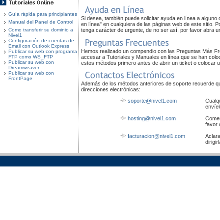
Guía rápida para principiantes
Si desea, también puede solicitar ayuda en línea a alguno
Manual del Panel de Control
en línea" en cualquiera de las páginas web de este sitio. P
tenga carácter de urgente, de no ser así, por favor abra u
Como transferir su dominio a
Nivel1
Configuración de cuentas de
Email con Outlook Express
Hemos realizado un compendio con las Preguntas Más Fr
Publicar su web con programa
accesar a Tutoriales y Manuales en línea que se han coloca
FTP como WS_FTP
Publicar su web con
estos métodos primero antes de abrir un ticket o colocar 
Dreamweaver
Publicar su web con
FrontPage
Además de los métodos anteriores de soporte recuerde qu
direcciones electrónicas:
soporte@nivel1.com
Cualqu
envíel
hosting@nivel1.com
Comen
favor 
facturacion@nivel1.com
Aclara
dirigi