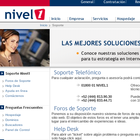
Inicio
Soporte
Para cualquier aclaración, pregunta o asesoría podrá cont
Foros de Soporte
01800 01 NIVEL1
Ofrec
Help Desk
técnic
Ayuda en línea
Contáctenos
+52 (444) 813.90.30
Puede
+52 (444) 833.44.71
con 1
Ponemos a su disposición nuestro sistema de foros de so
Hospedaje
sitio web. El objetivo de estos foros es el tener una amp
Dominios
lugar para el intercambio de experiencias e ideas.
Buscadores
Panel de Control
Para abrir un "ticket" sobre algún problema o pregunta en
solo haga click aquí.