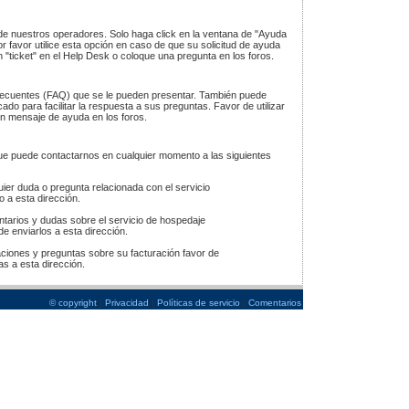
 de nuestros operadores. Solo haga click en la ventana de "Ayuda
or favor utilice esta opción en caso de que su solicitud de ayuda
n "ticket" en el Help Desk o coloque una pregunta en los foros.
ecuentes (FAQ) que se le pueden presentar. También puede
do para facilitar la respuesta a sus preguntas. Favor de utilizar
un mensaje de ayuda en los foros.
e puede contactarnos en cualquier momento a las siguientes
ier duda o pregunta relacionada con el servicio
o a esta dirección.
tarios y dudas sobre el servicio de hospedaje
de enviarlos a esta dirección.
ciones y preguntas sobre su facturación favor de
rlas a esta dirección.
|
|
|
© copyright
Privacidad
Políticas de servicio
Comentarios