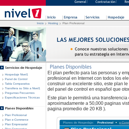
Hosting
Plan Profesional
Inicio
El plan perfecto para las personas y e
Hospedaje Nivel1
profesional en Internet con todos los e
Panel de Control
construir un excelente sitio, este plan l
Tabla Comparativa
del panel de control en español que oto
Transfiera su Sitio a Nivel1
Preguntas Frecuentes
Este plan le permitirá una transferencia
Especificaciones Técnicas
aproximadamente a 50,000 paginas vis
pagina promedio de 20 KB ).
Plan Profesional
Plan e-Commerce
Planes de Hospedaje:
Profesional
e-Com
Plan Empresarial
Plan Corporativo