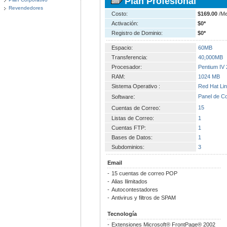
Plan Profesional
Revendedores
Costo:
$169.00
/M
Activación:
$0
*
Registro de Dominio:
$0
*
Espacio:
60MB
Transferencia:
40,000MB
Procesador:
Pentium IV
RAM:
1024 MB
Sistema Operativo :
Red Hat Lin
:
Panel de Co
Software
:
15
Cuentas de Correo
Listas de Correo:
1
Cuentas FTP:
1
Bases de Datos:
1
Subdominios:
3
Email
-
15 cuentas de correo POP
-
Alias Ilimitados
-
Autocontestadores
-
Antivirus y filtros de SPAM
Tecnología
-
Extensiones Microsoft® FrontPage® 2002