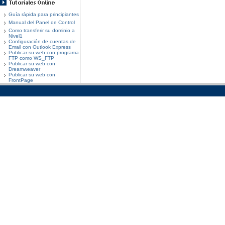
Guía rápida para principiantes
Manual del Panel de Control
Como transferir su dominio a
Nivel1
Configuración de cuentas de
Email con Outlook Express
Publicar su web con programa
FTP como WS_FTP
Publicar su web con
Dreamweaver
Publicar su web con
FrontPage